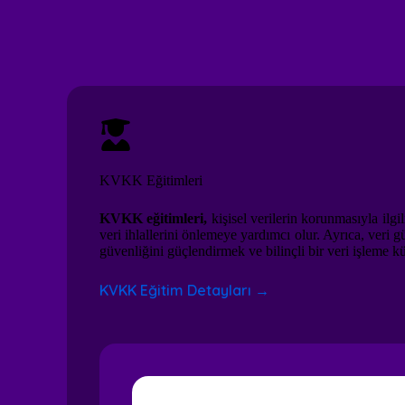
KVKK Eğitimleri
KVKK eğitimleri,
kişisel verilerin korunmasıyla ilgi
veri ihlallerini önlemeye yardımcı olur. Ayrıca, veri
güvenliğini güçlendirmek ve bilinçli bir veri işleme kü
KVKK Eğitim Detayları →