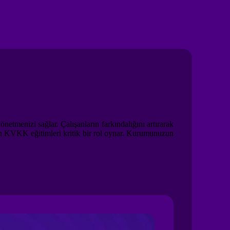
netmenizi sağlar. Çalışanların farkındalığını artırarak
için KVKK eğitimleri kritik bir rol oynar. Kurumunuzun