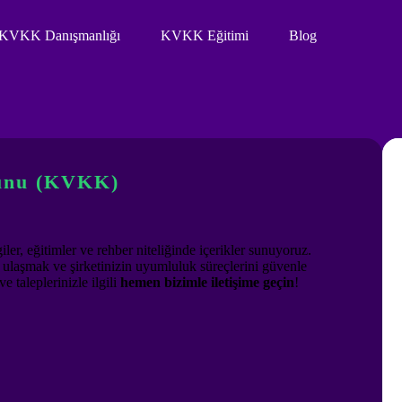
KVKK Danışmanlığı
KVKK Eğitimi
Blog
nunu (KVKK)
ler, eğitimler ve rehber niteliğinde içerikler sunuyoruz.
re ulaşmak ve şirketinizin uyumluluk süreçlerini güvenle
 taleplerinizle ilgili
hemen bizimle iletişime geçin
!