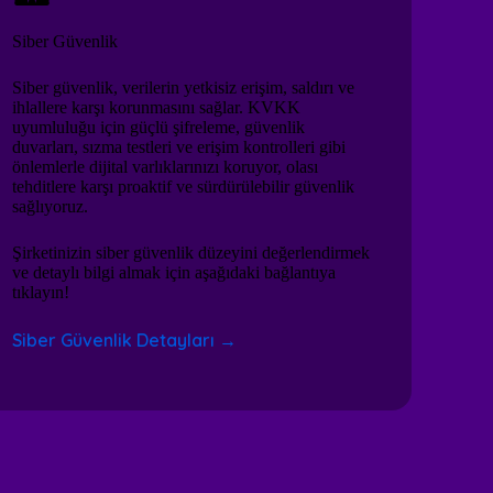
Siber Güvenlik
Siber güvenlik, verilerin yetkisiz erişim, saldırı ve
ihlallere karşı korunmasını sağlar. KVKK
uyumluluğu için güçlü şifreleme, güvenlik
duvarları, sızma testleri ve erişim kontrolleri gibi
önlemlerle dijital varlıklarınızı koruyor, olası
tehditlere karşı proaktif ve sürdürülebilir güvenlik
sağlıyoruz.
Şirketinizin siber güvenlik düzeyini değerlendirmek
ve detaylı bilgi almak için aşağıdaki bağlantıya
tıklayın!
Siber Güvenlik Detayları →