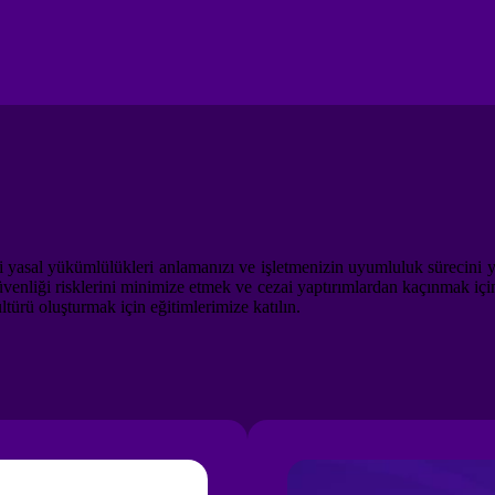
li yasal yükümlülükleri anlamanızı ve işletmenizin uyumluluk sürecini yö
 güvenliği risklerini minimize etmek ve cezai yaptırımlardan kaçınmak 
ltürü oluşturmak için eğitimlerimize katılın.