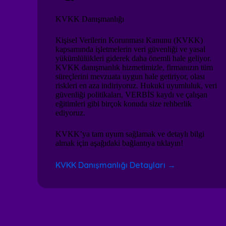
KVKK Danışmanlığı
Kişisel Verilerin Korunması Kanunu (KVKK)
kapsamında işletmelerin veri güvenliği ve yasal
yükümlülükleri giderek daha önemli hale geliyor.
KVKK danışmanlık hizmetimizle, firmanızın tüm
süreçlerini mevzuata uygun hale getiriyor, olası
riskleri en aza indiriyoruz. Hukuki uyumluluk, veri
güvenliği politikaları, VERBİS kaydı ve çalışan
eğitimleri gibi birçok konuda size rehberlik
ediyoruz.
KVKK’ya tam uyum sağlamak ve detaylı bilgi
almak için aşağıdaki bağlantıya tıklayın!
KVKK Danışmanlığı Detayları →