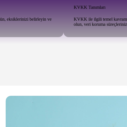
KVKK Tanımları
 eksiklerinizi belirleyin ve
KVKK ile ilgili temel kavram
olun, veri koruma süreçleriniz