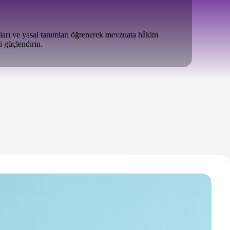
ları ve yasal tanımları öğrenerek mevzuata hâkim
i güçlendirin.