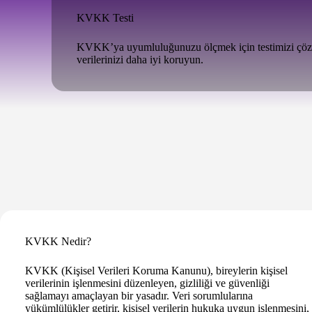
KVKK Testi
KVKK’ya uyumluluğunuzu ölçmek için testimizi çözün,
verilerinizi daha iyi koruyun.
KVKK Nedir?
KVKK (Kişisel Verileri Koruma Kanunu), bireylerin kişisel
verilerinin işlenmesini düzenleyen, gizliliği ve güvenliği
sağlamayı amaçlayan bir yasadır. Veri sorumlularına
yükümlülükler getirir, kişisel verilerin hukuka uygun işlenmesini,