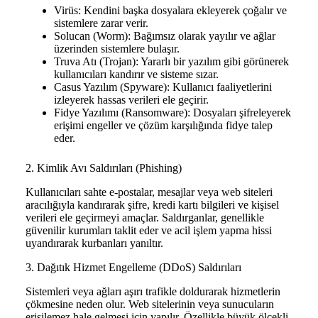
Virüs: Kendini başka dosyalara ekleyerek çoğalır ve
sistemlere zarar verir.
Solucan (Worm): Bağımsız olarak yayılır ve ağlar
üzerinden sistemlere bulaşır.
Truva Atı (Trojan): Yararlı bir yazılım gibi görünerek
kullanıcıları kandırır ve sisteme sızar.
Casus Yazılım (Spyware): Kullanıcı faaliyetlerini
izleyerek hassas verileri ele geçirir.
Fidye Yazılımı (Ransomware): Dosyaları şifreleyerek
erişimi engeller ve çözüm karşılığında fidye talep
eder.
2. Kimlik Avı Saldırıları (Phishing)
Kullanıcıları sahte e-postalar, mesajlar veya web siteleri
aracılığıyla kandırarak şifre, kredi kartı bilgileri ve kişisel
verileri ele geçirmeyi amaçlar. Saldırganlar, genellikle
güvenilir kurumları taklit eder ve acil işlem yapma hissi
uyandırarak kurbanları yanıltır.
3. Dağıtık Hizmet Engelleme (DDoS) Saldırıları
Sistemleri veya ağları aşırı trafikle doldurarak hizmetlerin
çökmesine neden olur. Web sitelerinin veya sunucuların
erişilemez hale gelmesi için yapılır. Özellikle büyük ölçekli