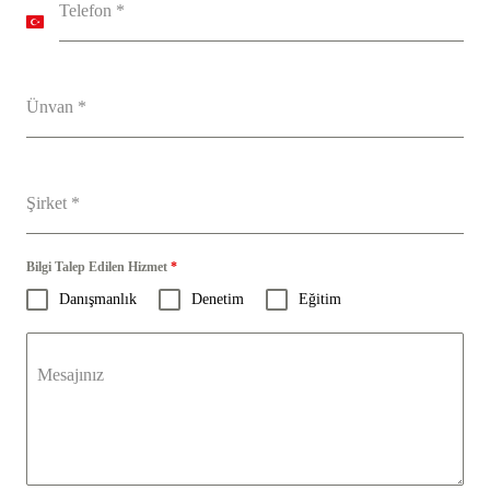
Telefon
*
T
u
r
k
e
Ünvan
*
y
+
9
0
Şirket
*
Bilgi Talep Edilen Hizmet
*
Danışmanlık
Denetim
Eğitim
Mesajınız