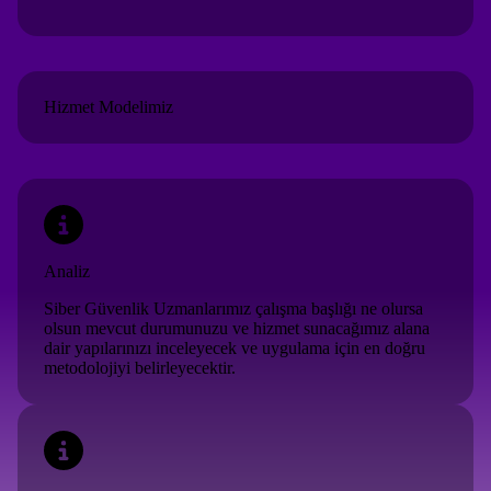
Hizmet Modelimiz
Analiz
Siber Güvenlik Uzmanlarımız çalışma başlığı ne olursa
olsun mevcut durumunuzu ve hizmet sunacağımız alana
dair yapılarınızı inceleyecek ve uygulama için en doğru
metodolojiyi belirleyecektir.