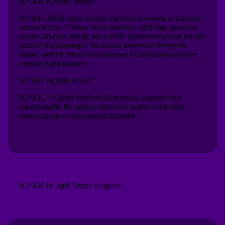
KVKK Kanunu Nedir?
KVKK, 6698 sayılı Kişisel Verilerin Korunması Kanunu
olarak bilinir. 7 Nisan 2016 tarihinde yürürlüğe giren bu
kanun, Avrupa Birliği’nin GDPR düzenlemeleriyle paralel
şekilde hazırlanmıştır. Bu kanun sayesinde bireylerin
kişisel verileri izinsiz kullanılamaz ve belirlenen kurallar
dışında paylaşılamaz.
KVKK Açılımı Nedir?
KVKK, “Kişisel Verilerin Korunması Kanunu”nun
kısaltmasıdır. Bu kanun, bireylerin kişisel verilerinin
korunmasını ve işlenmesini düzenler.
KVKK ile İlgili Temel Belgeler