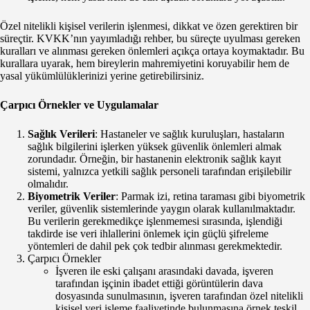
Özel nitelikli kişisel verilerin işlenmesi, dikkat ve özen gerektiren bir
süreçtir. KVKK’nın yayımladığı rehber, bu süreçte uyulması gereken
kuralları ve alınması gereken önlemleri açıkça ortaya koymaktadır. Bu
kurallara uyarak, hem bireylerin mahremiyetini koruyabilir hem de
yasal yükümlülüklerinizi yerine getirebilirsiniz.
Çarpıcı Örnekler ve Uygulamalar
Sağlık Verileri
: Hastaneler ve sağlık kuruluşları, hastaların
sağlık bilgilerini işlerken yüksek güvenlik önlemleri almak
zorundadır. Örneğin, bir hastanenin elektronik sağlık kayıt
sistemi, yalnızca yetkili sağlık personeli tarafından erişilebilir
olmalıdır.
Biyometrik Veriler
: Parmak izi, retina taraması gibi biyometrik
veriler, güvenlik sistemlerinde yaygın olarak kullanılmaktadır.
Bu verilerin gerekmedikçe işlenmemesi sırasında, işlendiği
takdirde ise veri ihlallerini önlemek için güçlü şifreleme
yöntemleri de dahil pek çok tedbir alınması gerekmektedir.
Çarpıcı Örnekler
İşveren ile eski çalışanı arasındaki davada, işveren
tarafından işçinin ibadet ettiği görüntülerin dava
dosyasında sunulmasının, işveren tarafından özel nitelikli
kişisel veri işleme faaliyetinde bulunmasına örnek teşkil