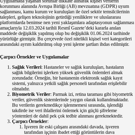
Uygulamada yaşanan sorunlar dikkate alınarak kişisel verilerin
korunması alanında Avrupa Birliği (AB) mevzuatına (GDPR) uyum
sağlanması, kamu kurum ve kuruluşları ile özel sektör temsilcilerinin
talepleri, gelişen teknolojinin getirdiği yeniliklere ve uluslararası
platformlarda benimse nen yeni yaklaşımlara adaptasyonun sağlanması
amaçlarıyla 12.03.2024 tarihli Resmî Gazete’deki kararla anılan
maddede değişiklik yapılmış olup bu değişiklik 01.06.2024 tarihinde
yürürlüğe girmiştir. Bu çerçevede özel nitelikli kişisel veri kategorileri
arasındaki ayrım kaldırılmış olup yeni işleme şartları ihdas edilmiştir.
Çarpıcı Örnekler ve Uygulamalar
Sağlık Verileri
: Hastaneler ve sağlık kuruluşları, hastaların
sağlık bilgilerini işlerken yüksek güvenlik önlemleri almak
zorundadır. Örneğin, bir hastanenin elektronik sağlık kayıt
sistemi, yalnızca yetkili sağlık personeli tarafından erişilebilir
olmalıdır.
Biyometrik Veriler
: Parmak izi, retina taraması gibi biyometrik
veriler, güvenlik sistemlerinde yaygın olarak kullanılmaktadır.
Bu verilerin gerekmedikçe işlenmemesi sırasında, işlendiği
takdirde ise veri ihlallerini önlemek için güçlü şifreleme
yöntemleri de dahil pek çok tedbir alınması gerekmektedir.
Çarpıcı Örnekler
:
İşveren ile eski çalışanı arasındaki davada, işveren
tarafından işçinin ibadet ettiği görüntülerin dava