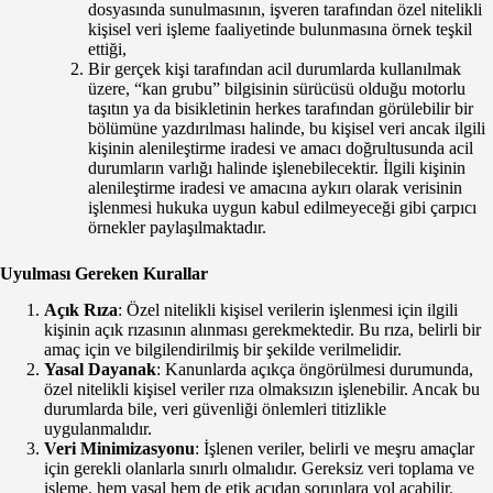
dosyasında sunulmasının, işveren tarafından özel nitelikli
kişisel veri işleme faaliyetinde bulunmasına örnek teşkil
ettiği,
Bir gerçek kişi tarafından acil durumlarda kullanılmak
üzere, “kan grubu” bilgisinin sürücüsü olduğu motorlu
taşıtın ya da bisikletinin herkes tarafından görülebilir bir
bölümüne yazdırılması halinde, bu kişisel veri ancak ilgili
kişinin alenileştirme iradesi ve amacı doğrultusunda acil
durumların varlığı halinde işlenebilecektir. İlgili kişinin
alenileştirme iradesi ve amacına aykırı olarak verisinin
işlenmesi hukuka uygun kabul edilmeyeceği gibi çarpıcı
örnekler paylaşılmaktadır.
Uyulması Gereken Kurallar
Açık Rıza
: Özel nitelikli kişisel verilerin işlenmesi için ilgili
kişinin açık rızasının alınması gerekmektedir. Bu rıza, belirli bir
amaç için ve bilgilendirilmiş bir şekilde verilmelidir.
Yasal Dayanak
: Kanunlarda açıkça öngörülmesi durumunda,
özel nitelikli kişisel veriler rıza olmaksızın işlenebilir. Ancak bu
durumlarda bile, veri güvenliği önlemleri titizlikle
uygulanmalıdır.
Veri Minimizasyonu
: İşlenen veriler, belirli ve meşru amaçlar
için gerekli olanlarla sınırlı olmalıdır. Gereksiz veri toplama ve
işleme, hem yasal hem de etik açıdan sorunlara yol açabilir.