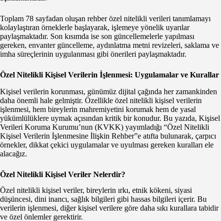
Toplam 78 sayfadan oluşan rehber özel nitelikli verileri tanımlamayı
kolaylaştıran örneklerle başlayarak, işlemeye yönelik uyarılar
paylaşmaktadır. Son kısımda ise son güncellemelerle yapılması
gereken, envanter güncelleme, aydınlatma metni revizeleri, saklama ve
imha süreçlerinin uygulanması gibi önerileri paylaşmaktadır.
Özel Nitelikli Kişisel Verilerin İşlenmesi: Uygulamalar ve Kurallar
Kişisel verilerin korunması, günümüz dijital çağında her zamankinden
daha önemli hale gelmiştir. Özellikle özel nitelikli kişisel verilerin
işlenmesi, hem bireylerin mahremiyetini korumak hem de yasal
yükümlülüklere uymak açısından kritik bir konudur. Bu yazıda, Kişisel
Verileri Koruma Kurumu’nun (KVKK) yayımladığı “Özel Nitelikli
Kişisel Verilerin İşlenmesine İlişkin Rehber”e atıfta bulunarak, çarpıcı
örnekler, dikkat çekici uygulamalar ve uyulması gereken kuralları ele
alacağız.
Özel Nitelikli Kişisel Veriler Nelerdir?
Özel nitelikli kişisel veriler, bireylerin ırkı, etnik kökeni, siyasi
düşüncesi, dini inancı, sağlık bilgileri gibi hassas bilgileri içerir. Bu
verilerin işlenmesi, diğer kişisel verilere göre daha sıkı kurallara tabidir
ve özel önlemler gerektirir.