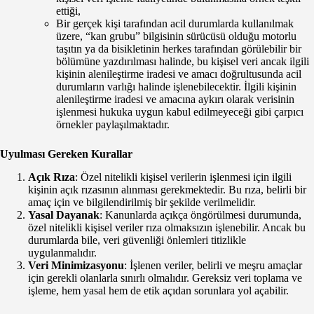
ettiği,
Bir gerçek kişi tarafından acil durumlarda kullanılmak
üzere, “kan grubu” bilgisinin sürücüsü olduğu motorlu
taşıtın ya da bisikletinin herkes tarafından görülebilir bir
bölümüne yazdırılması halinde, bu kişisel veri ancak ilgili
kişinin alenileştirme iradesi ve amacı doğrultusunda acil
durumların varlığı halinde işlenebilecektir. İlgili kişinin
alenileştirme iradesi ve amacına aykırı olarak verisinin
işlenmesi hukuka uygun kabul edilmeyeceği gibi çarpıcı
örnekler paylaşılmaktadır.
Uyulması Gereken Kurallar
Açık Rıza
: Özel nitelikli kişisel verilerin işlenmesi için ilgili
kişinin açık rızasının alınması gerekmektedir. Bu rıza, belirli bir
amaç için ve bilgilendirilmiş bir şekilde verilmelidir.
Yasal Dayanak
: Kanunlarda açıkça öngörülmesi durumunda,
özel nitelikli kişisel veriler rıza olmaksızın işlenebilir. Ancak bu
durumlarda bile, veri güvenliği önlemleri titizlikle
uygulanmalıdır.
Veri Minimizasyonu
: İşlenen veriler, belirli ve meşru amaçlar
için gerekli olanlarla sınırlı olmalıdır. Gereksiz veri toplama ve
işleme, hem yasal hem de etik açıdan sorunlara yol açabilir.