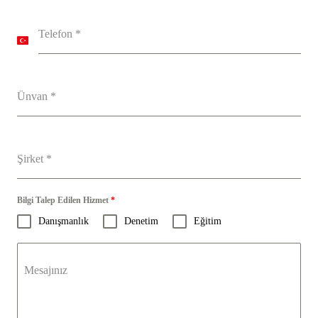
Telefon
*
T
u
r
k
e
Ünvan
*
y
+
9
0
Şirket
*
Bilgi Talep Edilen Hizmet
*
Danışmanlık
Denetim
Eğitim
Mesajınız