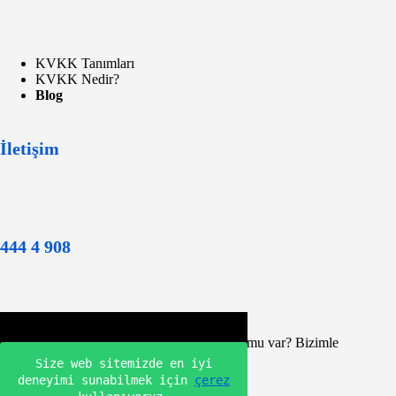
KVKK Tanımları
KVKK Nedir?
Blog
İletişim
444 4 908
Yardıma mı ihtiyacınız var veya bir sorunuz mu var? Bizimle
iletişime
geçin!
Size web sitemizde en iyi
deneyimi sunabilmek için 
çerez