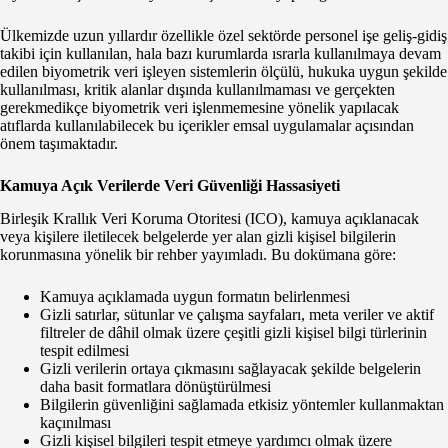
Ülkemizde uzun yıllardır özellikle özel sektörde personel işe geliş-gidiş
takibi için kullanılan, hala bazı kurumlarda ısrarla kullanılmaya devam
edilen biyometrik veri işleyen sistemlerin ölçülü, hukuka uygun şekilde
kullanılması, kritik alanlar dışında kullanılmaması ve gerçekten
gerekmedikçe biyometrik veri işlenmemesine yönelik yapılacak
atıflarda kullanılabilecek bu içerikler emsal uygulamalar açısından
önem taşımaktadır.
Kamuya Açık Verilerde Veri Güvenliği Hassasiyeti
Birleşik Krallık Veri Koruma Otoritesi (ICO), kamuya açıklanacak
veya kişilere iletilecek belgelerde yer alan gizli kişisel bilgilerin
korunmasına yönelik bir rehber yayımladı. Bu dokümana göre:
Kamuya açıklamada uygun formatın belirlenmesi
Gizli satırlar, sütunlar ve çalışma sayfaları, meta veriler ve aktif
filtreler de dâhil olmak üzere çeşitli gizli kişisel bilgi türlerinin
tespit edilmesi
Gizli verilerin ortaya çıkmasını sağlayacak şekilde belgelerin
daha basit formatlara dönüştürülmesi
Bilgilerin güvenliğini sağlamada etkisiz yöntemler kullanmaktan
kaçınılması
Gizli kişisel bilgileri tespit etmeye yardımcı olmak üzere