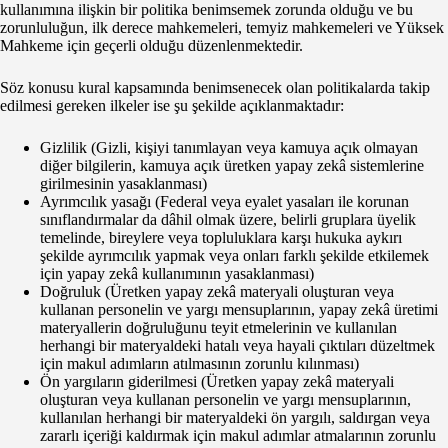
kullanımına ilişkin bir politika benimsemek zorunda olduğu ve bu
zorunluluğun, ilk derece mahkemeleri, temyiz mahkemeleri ve Yüksek
Mahkeme için geçerli olduğu düzenlenmektedir.
Söz konusu kural kapsamında benimsenecek olan politikalarda takip
edilmesi gereken ilkeler ise şu şekilde açıklanmaktadır:
Gizlilik (Gizli, kişiyi tanımlayan veya kamuya açık olmayan
diğer bilgilerin, kamuya açık üretken yapay zekâ sistemlerine
girilmesinin yasaklanması)
Ayrımcılık yasağı (Federal veya eyalet yasaları ile korunan
sınıflandırmalar da dâhil olmak üzere, belirli gruplara üyelik
temelinde, bireylere veya topluluklara karşı hukuka aykırı
şekilde ayrımcılık yapmak veya onları farklı şekilde etkilemek
için yapay zekâ kullanımının yasaklanması)
Doğruluk (Üretken yapay zekâ materyali oluşturan veya
kullanan personelin ve yargı mensuplarının, yapay zekâ üretimi
materyallerin doğruluğunu teyit etmelerinin ve kullanılan
herhangi bir materyaldeki hatalı veya hayali çıktıları düzeltmek
için makul adımların atılmasının zorunlu kılınması)
Ön yargıların giderilmesi (Üretken yapay zekâ materyali
oluşturan veya kullanan personelin ve yargı mensuplarının,
kullanılan herhangi bir materyaldeki ön yargılı, saldırgan veya
zararlı içeriği kaldırmak için makul adımlar atmalarının zorunlu