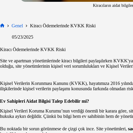
Kiracıların aidat bilgil
Genel
Kiracı Ödemelerinde KVKK Riski
Ana
Sayfa
05/23/2025
Kiracı Ödemelerinde KVKK Riski
Site ve apartman yönetimlerinde kiracı bilgileri paylaşılırken KVKK'ya u
olduğu, site yönetimlerinin kişisel veri sorumlulukları ve Kişisel Veril
Kişisel Verilerin Korunması Kanunu (KVKK), hayatımıza 2016 yılında gi
ilişkilerinde kişisel verilerin paylaşımı konusunda farkında olmadan riskl
Ev Sahipleri Aidat Bilgisi Talep Edebilir mi?
Kişisel Verileri Koruma Kurumu’nun verdiği önemli bir karara göre, site
hukuka aykırı değildir. Çünkü bu bilgi hem ev sahibinin hem de yönet
Bu noktada bir sorun görünmese de çizgi çok ince. Site yönetimleri,
sa