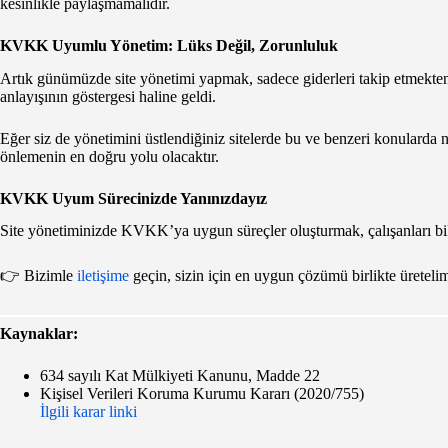
kesinlikle paylaşmamalıdır.
KVKK Uyumlu Yönetim: Lüks Değil, Zorunluluk
Artık günümüzde site yönetimi yapmak, sadece giderleri takip etmekt
anlayışının göstergesi haline geldi.
Eğer siz de yönetimini üstlendiğiniz sitelerde bu ve benzeri konulard
önlemenin en doğru yolu olacaktır.
KVKK Uyum Sürecinizde Yanınızdayız
Site yönetiminizde KVKK’ya uygun süreçler oluşturmak, çalışanları bili
👉 Bizimle
iletişime
geçin, sizin için en uygun çözümü birlikte üreteli
Kaynaklar:
634 sayılı Kat Mülkiyeti Kanunu, Madde 22
Kişisel Verileri Koruma Kurumu Kararı (2020/755)
İlgili karar linki