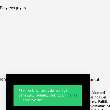
Bu yazıyı paylaş
KVKK Hizmetleri
Kurumsal
Size web sitemizde en iyi
KVKK Danışmanlığı
Hakkımızda
deneyimi sunabilmek için 
çerez
KVKK Denetimi
Basında Biz
kullanıyoruz.
KVKK Eğitimi
Çerez Politika
KVKK Testi
Aydınlatma M