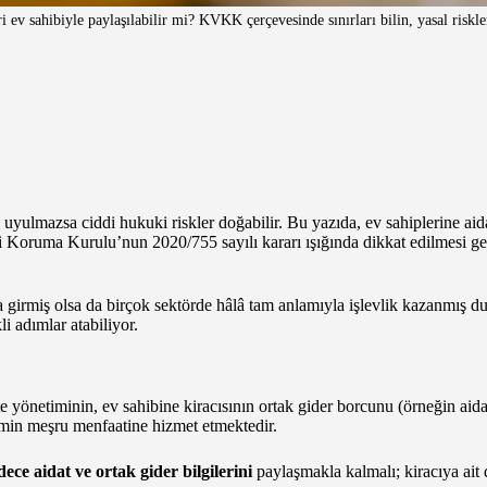
eri ev sahibiyle paylaşılabilir mi? KVKK çerçevesinde sınırları bilin, yasal risk
yulmazsa ciddi hukuki riskler doğabilir. Bu yazıda, ev sahiplerine aidat
eri Koruma Kurulu’nun 2020/755 sayılı kararı ışığında dikkat edilmesi ge
rmiş olsa da birçok sektörde hâlâ tam anlamıyla işlevlik kazanmış duru
i adımlar atabiliyor.
 yönetiminin, ev sahibine kiracısının ortak gider borcunu (örneğin aida
imin meşru menfaatine hizmet etmektedir.
dece aidat ve ortak gider bilgilerini
paylaşmakla kalmalı; kiracıya ait d