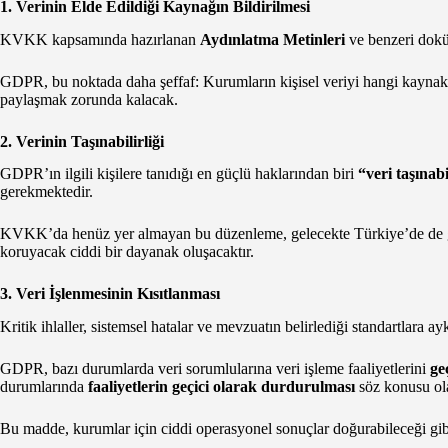
1. Verinin Elde Edildiği Kaynağın Bildirilmesi
KVKK kapsamında hazırlanan
Aydınlatma Metinleri
ve benzeri doküm
GDPR, bu noktada daha şeffaf: Kurumların kişisel veriyi hangi kaynak
paylaşmak zorunda kalacak.
2. Verinin Taşınabilirliği
GDPR’ın ilgili kişilere tanıdığı en güçlü haklarından biri
“veri taşınabi
gerekmektedir.
KVKK’da henüz yer almayan bu düzenleme, gelecekte Türkiye’de de ge
koruyacak ciddi bir dayanak oluşacaktır.
3. Veri İşlenmesinin Kısıtlanması
Kritik ihlaller, sistemsel hatalar ve mevzuatın belirlediği standartlara 
GDPR, bazı durumlarda veri sorumlularına veri işleme faaliyetlerini
ge
durumlarında
faaliyetlerin geçici olarak durdurulması
söz konusu ola
Bu madde, kurumlar için ciddi operasyonel sonuçlar doğurabileceği gibi,