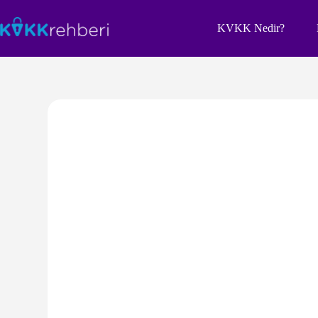
Skip
to
KVKK Nedir?
content