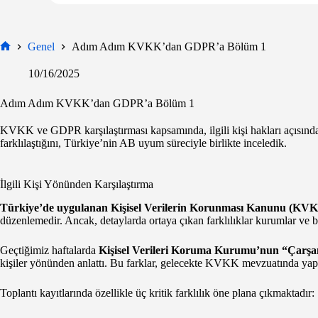
Genel
Adım Adım KVKK’dan GDPR’a Bölüm 1
Ana
Sayfa
10/16/2025
Adım Adım KVKK’dan GDPR’a Bölüm 1
KVKK ve GDPR karşılaştırması kapsamında, ilgili kişi hakları açısından ön
farklılaştığını, Türkiye’nin AB uyum süreciyle birlikte inceledik.
İlgili Kişi Yönünden Karşılaştırma
Türkiye’de uygulanan Kişisel Verilerin Korunması Kanunu (KV
düzenlemedir. Ancak, detaylarda ortaya çıkan farklılıklar kurumlar ve bi
Geçtiğimiz haftalarda
Kişisel Verileri Koruma Kurumu’nun “Çarşa
kişiler yönünden anlattı. Bu farklar, gelecekte KVKK mevzuatında yapılab
Toplantı kayıtlarında özellikle üç kritik farklılık öne plana çıkmaktadır: