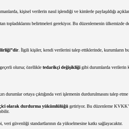
anlarda, kişisel verilerin nasıl işlendiği ve kimlerle paylaşıldığı açıkl
tan topladıklarını belirtmeleri gerekiyor. Bu düzenlemenin ülkemizde 
lirliği”dir
. İlgili kişiler, kendi verilerini talep ettiklerinde, kurumların b
çerli olursa; özellikle
tedarikçi değişikliği
gibi durumlarda verilerin k
aykırı durumlar ortaya çıktığında veri işlemenin durdurulmasını talep etme
çici olarak durdurma yükümlülüğü
getiriyor. Bu düzenleme KVKK’da 
bilir.
 veri güvenliği standartlarının da yükselmesine katkı sağlayacaktır.